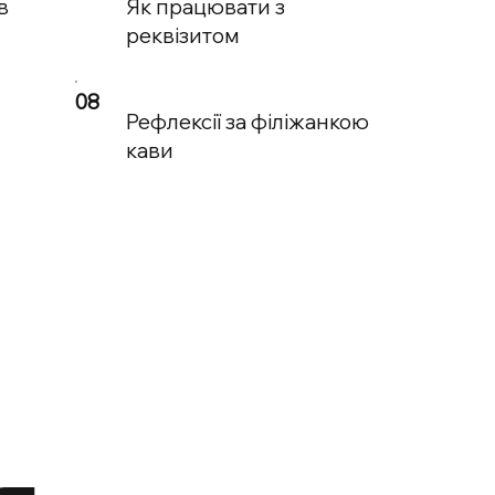
в
Як працювати з
реквізитом
08
Рефлексії за філіжанкою
кави