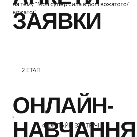
на тему “Моя супер сила в ролі вожатого/
ЗАЯВКИ
вожатої”
2 ЕТАП
ОНЛАЙН-
НАВЧАННЯ
4 ОНЛАЙН ЗУСТРІЧІ