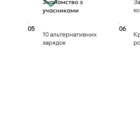
За
Знайомство
з
к
учасниками
05
06
10 альтернативних
Кр
зарядок
ро