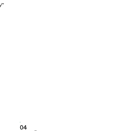
У”
04