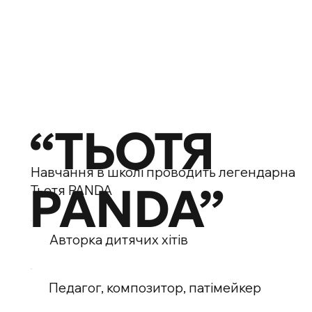
“ТЬОТЯ
Навчання в школі проводить легендарна
PANDA”
Тьотя PANDA
Авторка дитячих хітів
Педагог, композитор, патімейкер