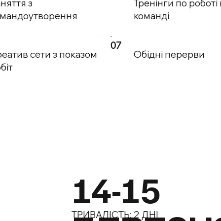
няття з
Тренінги по роботі 
омандоутворення
команді
07
еатив сети з показом
Обідні перерви
біт
14-15
ТРИВАЛІСТЬ: 2 ДНІ